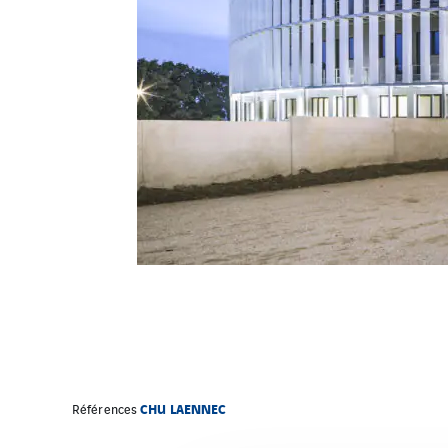
CHU LAENNEC
Références